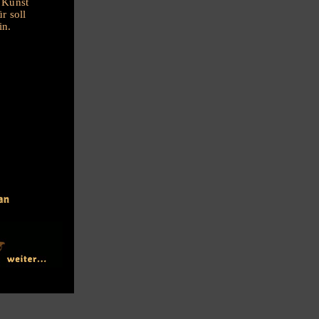
e Kunst
r soll
in.