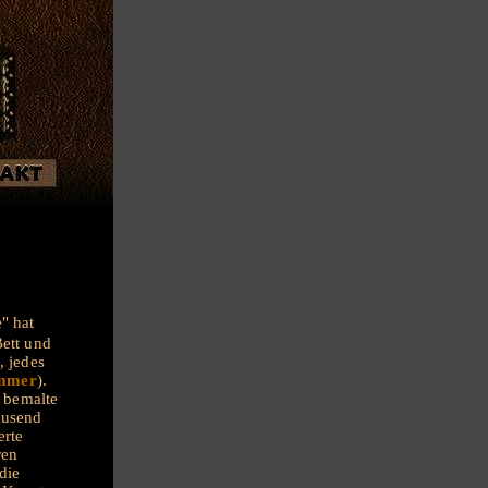
" hat
ett und
, jedes
immer
).
h bemalte
ausend
erte
ren
die